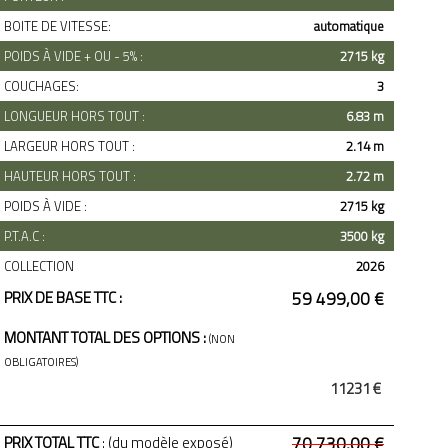
BOITE DE VITESSE:
automatique
POIDS À VIDE + OU - 5% :
2715 kg
COUCHAGES:
3
LONGUEUR HORS TOUT :
6.83 m
LARGEUR HORS TOUT :
2.14 m
HAUTEUR HORS TOUT :
2.72 m
POIDS À VIDE :
2715 kg
P.T.A.C :
3500 kg
COLLECTION
2026
PRIX DE BASE TTC :
59 499,00 €
MONTANT TOTAL DES OPTIONS :
(NON
OBLIGATOIRES)
11231 €
PRIX TOTAL TTC
: (du modèle exposé)
70 730,00 €