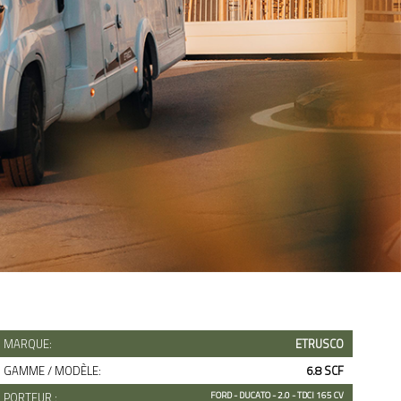
MARQUE:
ETRUSCO
GAMME / MODÈLE:
6.8 SCF
PORTEUR :
FORD - DUCATO - 2.0 - TDCI 165 CV