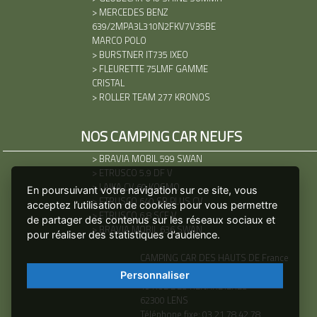
>
MERCEDES BENZ
639/2MPA3L310N2FKV7V35BE
MARCO POLO
>
BURSTNER IT735 IXEO
>
FLEURETTE 75LMF GAMME
CRISTAL
>
ROLLER TEAM 277 KRONOS
NOS CAMPING CAR NEUFS
>
BRAVIA MOBIL 599 SWAN
>
ETRUSCO 5.9 DF V
>
LAIKA CV 60 KOSMO
En poursuivant votre navigation sur ce site, vous
>
ETRUSCO 640 SB PLUS CV
acceptez l’utilisation de cookies pour vous permettre
>
ETRUSCO 6.8 SCF V
de partager des contenus sur les réseaux sociaux et
>
BRAVIA MOBIL 636 SWAN
pour réaliser des statistiques d’audience.
CAMPING CAR DES HAUTS DE France
ZA DES RENARDIERES
Personnaliser
10 RUE DES RENARDIERES
62300 LENS
Téléphone fixe:
03.21.78.42.78